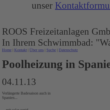
unser
Kontaktformu
ROOS Freizeitanlagen Gm
In Ihrem Schwimmbad: "Wa
Home
|
Kontakt
|
Über uns
|
Suche
|
Datenschutz
Poolheizung in Spani
04.11.13
Verlängerte Badesaison auch in
Spanien...
... mit solar-rapid