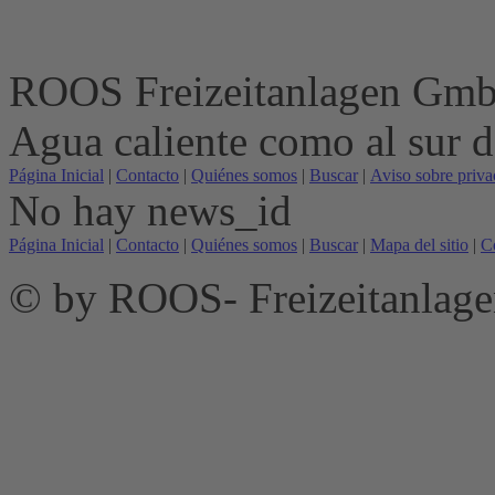
ROOS Freizeitanlagen Gm
Agua caliente como al sur de
Página Inicial
|
Contacto
|
Quiénes somos
|
Buscar
|
Aviso sobre priva
No hay news_id
Página Inicial
|
Contacto
|
Quiénes somos
|
Buscar
|
Mapa del sitio
|
C
© by ROOS- Freizeitanla