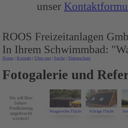
unser
Kontaktformu
ROOS Freizeitanlagen Gm
In Ihrem Schwimmbad: "Wa
Home
|
Kontakt
|
Über uns
|
Suche
|
Datenschutz
Fotogalerie und Refe
Wo soll Ihre
Solare-
Poolheizung
Waagerechte Fläche
Schräge Fläche
Sen
angebracht
werden?