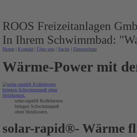
ROOS Freizeitanlagen Gm
In Ihrem Schwimmbad: "Wa
Home
|
Kontakt
|
Über uns
|
Suche
|
Datenschutz
Wärme-Power mit dem
solar-rapid® Kollektoren
bringen Schwimmspaß
ohne Heizkosten.
solar-rapid®- Wärme fli