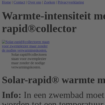
Home
|
Contact
|
Over ons
|
Zoeken
|
Privacyverklaring
Warmte-intensiteit me
rapid®collector
Solar-rapid®collectoren
staan voor zwemplezier
maar zonder de nodige
verwarmingskosten.
Solar-rapid® warmte m
Info:
In een zwembad moet
worden tot een temperatuur