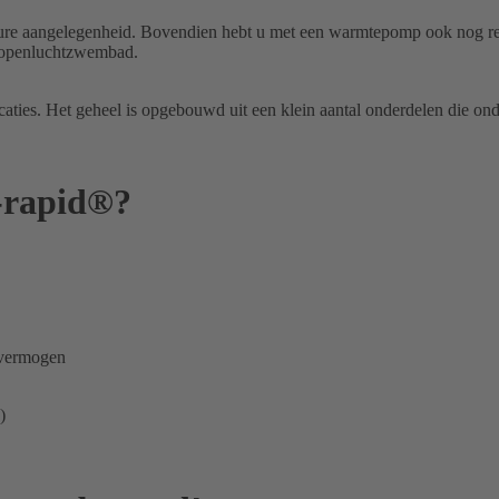
ure aangelegenheid.
Bovendien hebt u met een warmtepomp ook nog re
w openluchtzwembad.
aties.
Het geheel is opgebouwd uit een klein aantal onderdelen die o
r-rapid®?
 vermogen
)