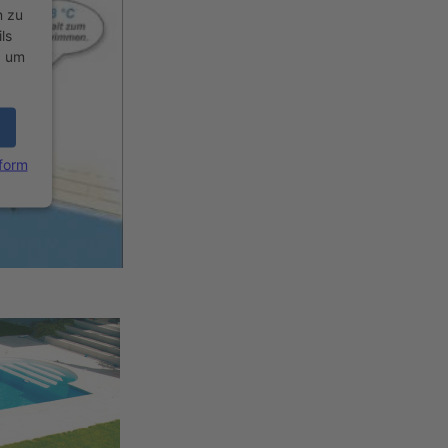
n zu
ls
, um
form