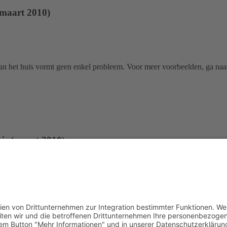
(maart 2010)
van het huis vormt geen enkel probleem. Voor meer voorbeelden, ga naa
is
(maart 2010)
beelden, ga naar "Lees meer".