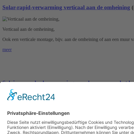
Solar-rapid-verwarming verticaal aan de omheining
Verticaal aan de omheining,
Ook een verticale montage, bijv. aan de omheining of aan een muur 
meer
Solaire zwembadverwarming aan de muur van het hu
Aan de muur van het huis
De solar-rapid-collector hangt verticaal aan de muur. Voor meer voor
meer