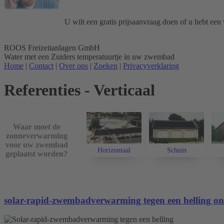
U wilt een gratis prijsaanvraag doen of u hebt een
ROOS Freizeitanlagen GmbH
Water met een Zuiders temperatuurtje in uw zwembad
Home
|
Contact
|
Over ons
|
Zoeken
|
Privacyverklaring
Referenties - Verticaal
Waar moet de
zonneverwarming
voor uw zwembad
Horizontaal
Schuin
geplaatst worden?
solar-rapid-zwembadverwarming tegen een helling on