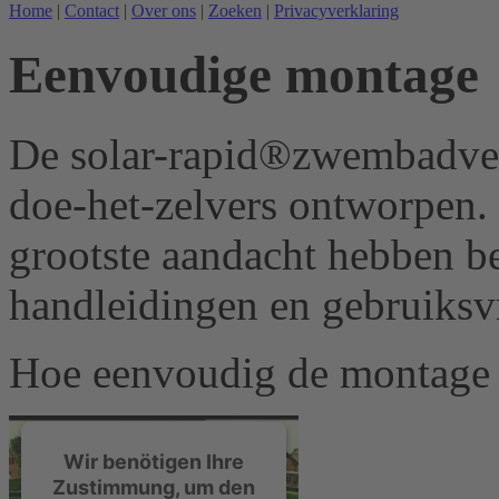
Home
|
Contact
|
Over ons
|
Zoeken
|
Privacyverklaring
Eenvoudige montage
De solar-rapid®zwembadve
doe-het-zelvers ontworpen.
grootste aandacht hebben be
handleidingen en gebruiksvr
Hoe eenvoudig de montage is
Wir benötigen Ihre
Zustimmung, um den