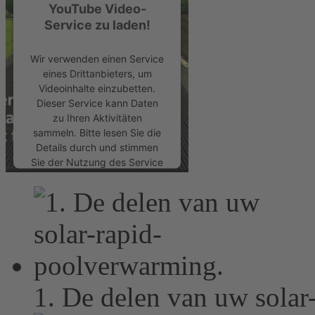
YouTube Video-
Service zu laden!
Wir verwenden einen Service
eines Drittanbieters, um
Videoinhalte einzubetten.
Dieser Service kann Daten
zu Ihren Aktivitäten
sammeln. Bitte lesen Sie die
Details durch und stimmen
Sie der Nutzung des Service
zu, um dieses Video
anzusehen.
Mehr Informationen
Akzeptieren
1. De delen van uw sola
powered by
Usercentrics
Consent Management